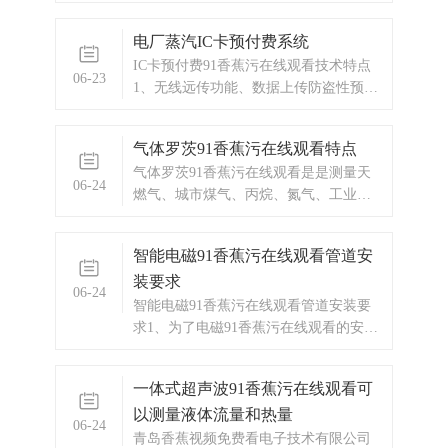
观看价格
电厂蒸汽IC卡预付费系统
IC卡预付费91香蕉污在线观看技术特点
06-23
1、无线远传功能、数据上传防盗性预付
费控制箱，内置GPRS/CDMA 无线传输
DTU模块，可轻松将用户的瞬时流量、
气体罗茨91香蕉污在线观看特点
累计流量、温度、压力、余额、阀门开
气体罗茨91香蕉污在线观看是是测量天
度、箱门开闭状态等信息上传到监控室
06-24
燃气、城市煤气、丙烷、氮气、工业惰
的电脑。
性气体等非腐蚀性气体的的理想仪表。
智能电磁91香蕉污在线观看管道安
装要求
06-24
智能电磁91香蕉污在线观看管道安装要
求1、为了电磁91香蕉污在线观看的安
装、维护、保养方便，电磁91香蕉污在
线观看周围需保留足够的空间2、避免电
一体式超声波91香蕉污在线观看可
磁91香蕉污在线观看安装在温度变化很
以测量液体流量和热量
大或受到设备高温辐射的场所3、91香蕉
06-24
污在线观看应安装在室内，如安装在室
青岛香蕉视频免费看电子技术有限公司