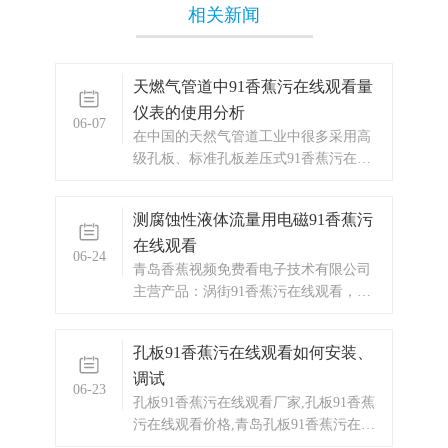
相关新闻
天燃气管道中91香蕉污在线观看量
仪表的使用分析
06-07
在中国的天然气管道工业中很多采用高
级孔板、标准孔板差压式91香蕉污在线
观看等作为贸易结算的计量仪表，在较
小的管道中也有采用涡街91香蕉污在线
测腐蚀性液体流量用电磁91香蕉污
观看的情况。现在随着91香蕉污在线观
在线观看
看行业的迅速发展，天然气管道的计量
06-24
仪表出现多样化的发展，气体罗茨91香
青岛香蕉视频免费看电子技术有限公司
蕉污在线观看成为各大厂商竞相追逐的
主营产品：涡街91香蕉污在线观看，电
结算仪表。气体罗茨
磁91香蕉污在线观看，涡轮91香蕉污在
线观看，预付费91香蕉污在线观看，IC
​孔板91香蕉污在线观看如何安装、
卡预付费91香蕉污在线观看，蒸汽预付
调试
费，天然气预付费，热水预付费，显示
06-23
仪表，热量表，差压式仪表，分析仪
孔板91香蕉污在线观看厂家,孔板91香蕉
器，水质监测设备，压力仪表等，以及
污在线观看价格,青岛孔板91香蕉污在线
承接电气自动化项目。欢迎来电咨询。
观看