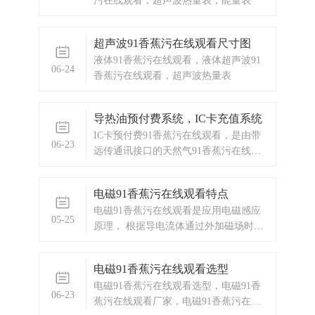
污在线观看，超声波热量表，能量表
超声波91香蕉污在线观看尺寸图
液体91香蕉污在线观看，液体超声波91
06-24
香蕉污在线观看，超声波热量表
导热油预付费系统，IC卡充值系统
IC卡预付费91香蕉污在线观看，是由带
06-23
远传通讯接口的天然气91香蕉污在线观
看、电动阀门、GPRS/CDMA 无线传输
DTU模块、公共无线网络、终端计算机
电磁91香蕉污在线观看特点
和集中抄表管理系统软件组成。
电磁91香蕉污在线观看是应用电磁感应
05-25
原理， 根据导电流体通过外加磁场时感
生的电动势来测量导电流体流量的一种
仪器。 磁路系统：其作用是产生均匀的
电磁91香蕉污在线观看选型
直流或交流磁场。
电磁91香蕉污在线观看选型，电磁91香
06-23
蕉污在线观看厂家，电磁91香蕉污在线