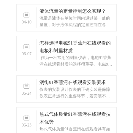
液体流量的定量控制怎么实现？
流量是液体在单位时间内通过某一处的
04-10
量度，对于液体流程的定量控制在各种
行业中都具有相当重要的应用。
怎样选择电磁91香蕉污在线观看的
电极和衬里材质
06-07
作为一种常用的测量仪表，电磁91香蕉
污在线观看材质的选择很重要。电磁91
香蕉污在线观看与介质接触的部分只有
电极与测量管的内部，根据不同介质的
涡街91香蕉污在线观看安装要求
特性，需挑选合适的电极以及衬里材
仪表的安装设计仪表的正确安装是保障
料。
06-24
仪表正常运行的重要环节，若安装不
当，轻则影响仪表的使用精度，重则会
影响仪表的使用寿命，甚至会损坏仪
热式气体质量91香蕉污在线观看技
表。
术优势
06-23
热式气体质量91香蕉污在线观看具有如