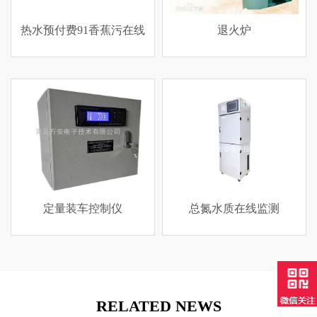
费91香蕉污在线
退火炉
标准
观看
装车控制仪
总氮水质在线监测
水渠91香
RELATED NEWS