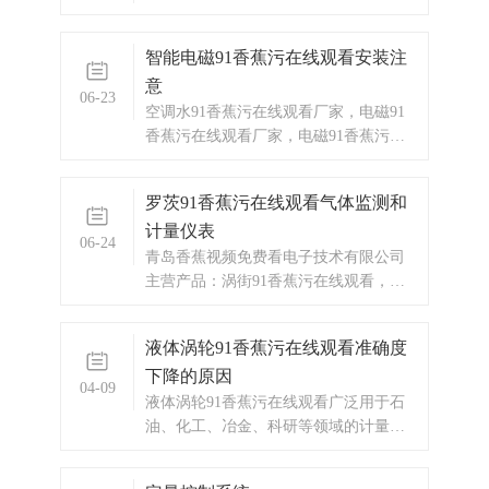
压自动补偿型。可广泛应用于化工、石
油、冶金、轻工、环保、市政、电力等
智能电磁91香蕉污在线观看安装注
部门。
意
06-23
空调水91香蕉污在线观看厂家，电磁91
香蕉污在线观看厂家，电磁91香蕉污在
线观看价格
罗茨91香蕉污在线观看气体监测和
计量仪表
06-24
青岛香蕉视频免费看电子技术有限公司
主营产品：涡街91香蕉污在线观看，电
磁91香蕉污在线观看，涡轮91香蕉污在
线观看，显示仪表，热量表，差压式仪
液体涡轮91香蕉污在线观看准确度
表，分析仪器，水质监测设备，压力仪
下降的原因
表等，以及承接电气自动化项目。
04-09
液体涡轮91香蕉污在线观看广泛用于石
油、化工、冶金、科研等领域的计量、
控制系统。配备有卫生接头的液体涡轮