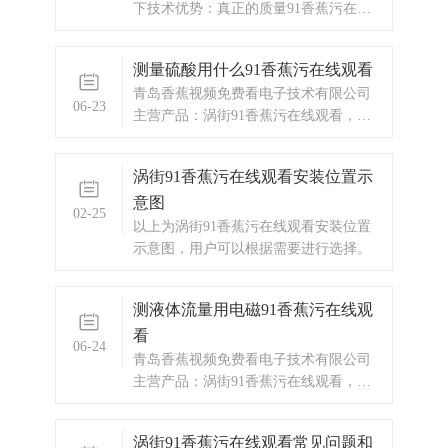
下技术优势：真正的质量91香蕉污在线
观看，对气体流量测量无需温度和压力
补偿，测量方便、准确。
测量硫酸用什么91香蕉污在线观看
青岛香蕉视频免费看电子技术有限公司
06-23
主营产品：涡街91香蕉污在线观看，电
磁91香蕉污在线观看，涡轮91香蕉污在
线观看，显示仪表，热量表，差压式仪
涡街91香蕉污在线观看安装位置示
表，分析仪器，水质监测设备，压力仪
意图
表等，以及承接电气自动化项目。欢迎
02-25
来电咨询。
以上为涡街91香蕉污在线观看安装位置
示意图，用户可以根据需要进行选择。
测液体流量用电磁91香蕉污在线观
看
06-24
青岛香蕉视频免费看电子技术有限公司
主营产品：涡街91香蕉污在线观看，电
磁91香蕉污在线观看，涡轮91香蕉污在
线观看，显示仪表，热量表，差压式仪
涡街91香蕉污在线观看常见问题和
表，分析仪器，水质监测设备，压力仪