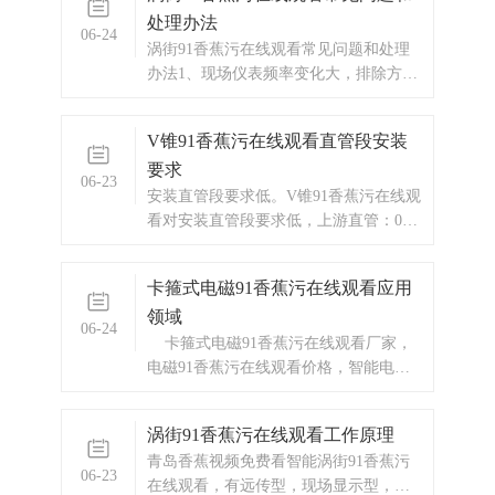
处理办法
表等，以及承接电气自动化项目。
06-24
涡街91香蕉污在线观看常见问题和处理
办法1、现场仪表频率变化大，排除方法
1）检查直管段是不是满足要求，气体的
可以放宽保证前10D后5D的直管段就可
V锥91香蕉污在线观看直管段安装
以，液体直管段不满足要求影响比较
要求
大，直管段不够长建议更改安装位置。
06-23
2）现场有有电磁干扰，方法：加强滤波
安装直管段要求低。V锥91香蕉污在线观
功能，把灵敏度
看对安装直管段要求低，上游直管：0－
3D；下游直管：0－1D。由于V锥流量传
感器的外形和中心安装位置的特点，它
卡箍式电磁91香蕉污在线观看应用
直接与流动的高流速区域产生相互作
领域
用，V锥体迫使高流速区域与靠近管壁的
06-24
低流速混合。流体接近锥体时流态变得"
卡箍式电磁91香蕉污在线观看厂家，
电磁91香蕉污在线观看价格，智能电磁
91香蕉污在线观看
涡街91香蕉污在线观看工作原理
青岛香蕉视频免费看智能涡街91香蕉污
06-23
在线观看，有远传型，现场显示型，温