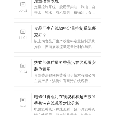
定量控制系统
定量控制系统一般用于柴油，汽油，自
03-02
来水，纯水，有机溶剂，植物油，食用
油的定量全套系统包含定量控制箱，流
量传感器，电磁阀，泵，我公司生产的
食品厂生产线物料定量控制系统哪
定量控制器有两路控制，可以控制一个
家好？
管道中的两个泵或者两个电磁阀，或者
11-01
控制一台电磁阀和一台水泵。
以上为食品厂生产线物料定量控制系统
操作主界面展示流量定量控制仪与流量
传感器及控制流量通断的执行机构（一
般是电磁通断阀）一起，组成完整的流
热式气体质量91香蕉污在线观看安
量定量控制系统。本流量定量控制仪按
装位置图
输入信号分为频率脉冲输入型和流量变
06-24
送信号输入型两种供用户选择订购。本
青岛香蕉视频免费看电子技术有限公司
流量定量控制
主营产品：涡街91香蕉污在线观看，电
磁91香蕉污在线观看，涡轮91香蕉污在
线观看，显示仪表，热量表，差压式仪
电磁91香蕉污在线观看和超声波91
表，分析仪器，水质监测设备，压力仪
香蕉污在线观看对比分析
表等，以及承接电气自动化项目。欢迎
02-20
来电咨询。热线电话：0532-67731362
电磁91香蕉污在线观看，超声波91香蕉
/0532-6773136